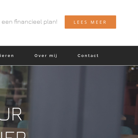
 een financieel plan!
LEES MEER
lieren
Over mij
Contact
UR
NER