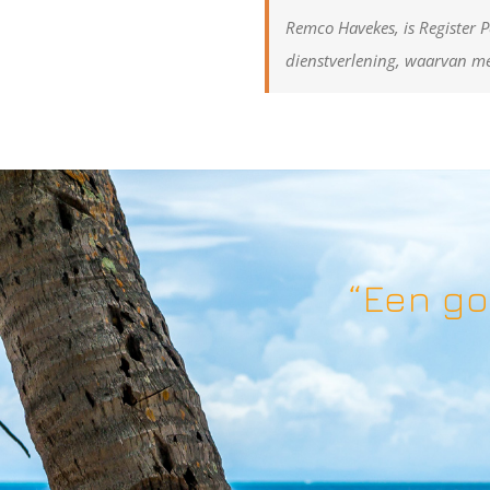
Remco Havekes, is Register P
dienstverlening, waarvan me
“Een go