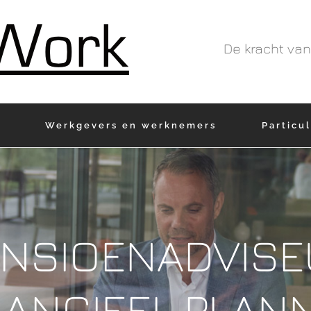
De kracht van
Werkgevers en werknemers
Particu
ENSIOENADVISE
NANCIEEL PLAN